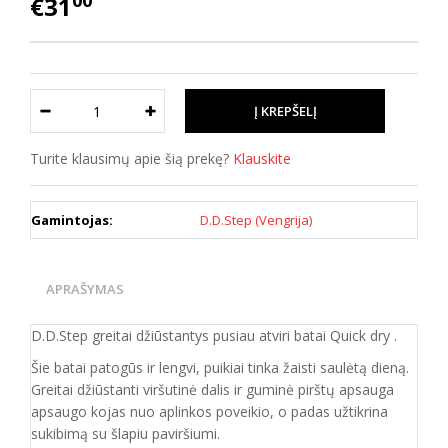
00
€31
Turite klausimų apie šią prekę?
Klauskite
Gamintojas:
D.D.Step (Vengrija)
APRAŠYMAS
D.D.Step greitai džiūstantys pusiau atviri batai Quick dry .
Šie batai patogūs ir lengvi, puikiai tinka žaisti saulėtą dieną.
Greitai džiūstanti viršutinė dalis ir guminė pirštų apsauga
apsaugo kojas nuo aplinkos poveikio, o padas užtikrina
sukibimą su šlapiu paviršiumi.