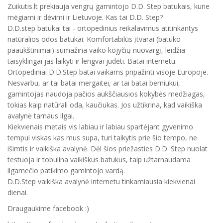
Zuikutis.lt prekiauja vengrų gamintojo D.D. Step batukais, kurie
mėgiami ir dėvimi ir Lietuvoje. Kas tai D.D. Step?
D.D.step batukai tai - ortopedinius reikalavimus atitinkantys
natūralios odos batukai. Komfortabilūs įtvarai (batuko
paaukštinimai) sumažina vaiko kojyčių nuovargį, leidžia
taisyklingai jas laikyti ir lengvai judėti. Batai internetu.
Ortopediniai D.D.Step batai vaikams pripažinti visoje Europoje.
Nesvarbu, ar tai batai mergaitei, ar tai batai berniukui,
gamintojas naudoja pačios aukščiausios kokybės medžiagas,
tokias kaip natūrali oda, kaučiukas. Jos užtikrina, kad vaikiška
avalynė tarnaus ilgai.
Kiekvienais metais vis labiau ir labiau spartėjant gyvenimo
tempui viskas kas mus supa, turi taikytis prie šio tempo, ne
išimtis ir vaikiška avalynė. Dėl šios priežasties D.D. Step nuolat
testuoja ir tobulina vaikiškus batukus, taip užtarnaudama
ilgamečio patikimo gamintojo vardą.
D.D.Step vaikiška avalynė internetu tinkamiausia kiekvienai
dienai.
Draugaukime facebook :)