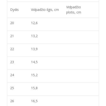
Vidpadžio
Dydis
Vidpadžio ilgis, cm
plotis, cm
20
12,6
21
13,2
22
13,9
23
14,5
24
15,2
25
15,8
26
16,5