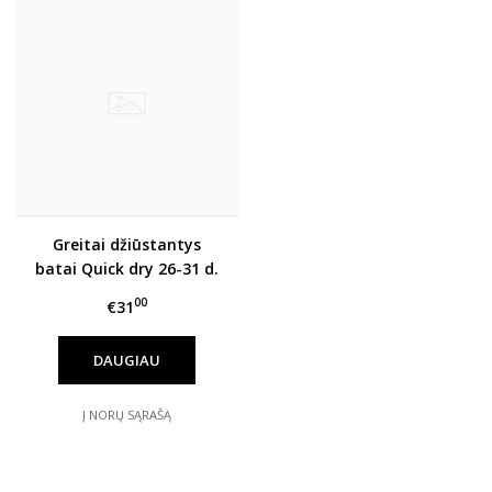
Greitai džiūstantys
batai Quick dry 26-31 d.
G065-61620BM
00
€31
DAUGIAU
Į NORŲ SĄRAŠĄ