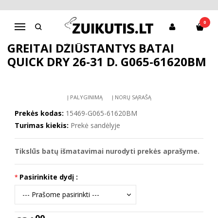
Pagrindinis
D.D.Step batai mergaitėms
Greitai džiūstantys batai Quick dry 26-31 d. G065-61620BM
0
Navigacija
GREITAI DŽIŪSTANTYS BATAI
QUICK DRY 26-31 D. G065-61620BM
Į PALYGINIMĄ
Į NORŲ SĄRAŠĄ
Prekės kodas:
15469-G065-61620BM
Turimas kiekis:
Prekė sandėlyje
Tikslūs batų išmatavimai nurodyti prekės aprašyme.
Pasirinkite dydį :