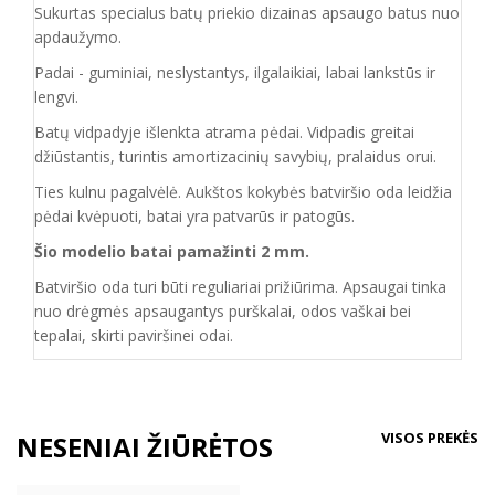
Sukurtas specialus batų priekio dizainas apsaugo batus nuo
apdaužymo.
Padai - guminiai, neslystantys, ilgalaikiai, labai lankstūs ir
lengvi.
Batų vidpadyje išlenkta atrama pėdai. Vidpadis greitai
džiūstantis, turintis amortizacinių savybių, pralaidus orui.
Ties kulnu pagalvėlė. Aukštos kokybės batviršio oda leidžia
pėdai kvėpuoti, batai yra patvarūs ir patogūs.
Šio modelio batai pamažinti 2 mm.
Batviršio o
da turi būti reguliariai prižiūrima. Apsaugai tinka
nuo drėgmės apsaugantys purškalai
,
odos vaškai bei
tepalai, skirti paviršinei odai.
VISOS PREKĖS
NESENIAI ŽIŪRĖTOS