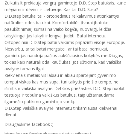
Zuikutis.lt prekiauja vengrų gamintojo D.D. Step batukais, kurie
mėgiami ir dėvimi ir Lietuvoje. Kas tai D.D. Step?
D.D.step batukai tai - ortopedinius reikalavimus atitinkantys
natūralios odos batukai. Komfortabilūs įtvarai (batuko
paaukštinimai) sumažina vaiko kojyčių nuovargį, leidžia
taisyklingai jas laikyti ir lengvai judėti. Batai internetu.
Ortopediniai D.D.Step batai vaikams pripažinti visoje Europoje.
Nesvarbu, ar tai batai mergaitei, ar tai batai berniukui,
gamintojas naudoja pačios aukščiausios kokybės medžiagas,
tokias kaip natūrali oda, kaučiukas. Jos užtikrina, kad vaikiška
avalynė tarnaus ilgai.
Kiekvienais metais vis labiau ir labiau spartėjant gyvenimo
tempui viskas kas mus supa, turi taikytis prie šio tempo, ne
išimtis ir vaikiška avalynė. Dėl šios priežasties D.D. Step nuolat
testuoja ir tobulina vaikiškus batukus, taip užtarnaudama
ilgamečio patikimo gamintojo vardą.
D.D.Step vaikiška avalynė internetu tinkamiausia kiekvienai
dienai.
Draugaukime facebook :)
https://www.facebook.com/zuikutis.vaikams/