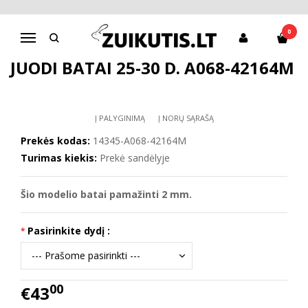
Pagrindinis
Batai mergaitei
D.D.Step batai mergaitėms
Juodi batai 25-30 d. A068-42164M
0
Navigacija
JUODI BATAI 25-30 D. A068-42164M
Į PALYGINIMĄ
Į NORŲ SĄRAŠĄ
Prekės kodas:
14345-A068-42164M
Turimas kiekis:
Prekė sandėlyje
Šio modelio
batai
pamažinti 2 mm.
Pasirinkite dydį :
00
€43