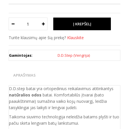
Turite klausimų apie šią prekę?
Klauskite
Gamintojas:
D.D.Step (Vengrija)
APRAŠYMAS
D.D.step batai yra ortopedinius reikalavimus atitinkantys
natūralios odos
batai. Komfortabilūs įtvarai (bato
paaukštinimai) sumažina vaiko kojų nuovargį, leidžia
taisyklingai jas laikyti ir lengvai judėti.
Taikoma siuvimo technologija neleidžia batams plyšti ir tuo
pačiu skirta lengvam batų lankstumui.