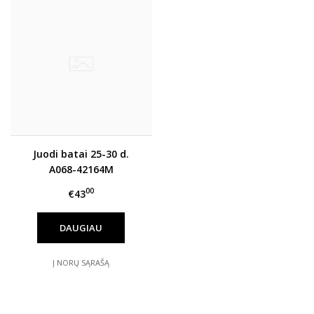
Juodi batai 25-30 d.
A068-42164M
00
€43
DAUGIAU
Į NORŲ SĄRAŠĄ