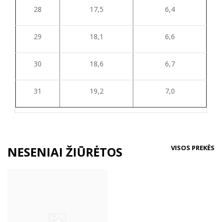
28
17,5
6,4
29
18,1
6,6
30
18,6
6,7
31
19,2
7,0
VISOS PREKĖS
NESENIAI ŽIŪRĖTOS