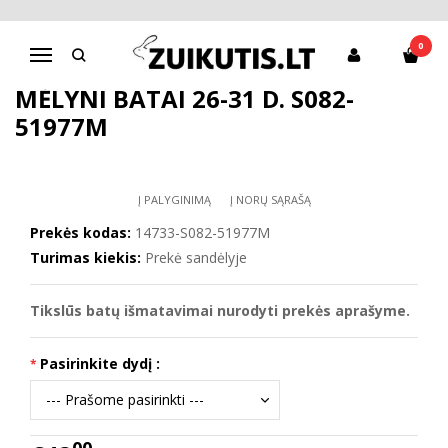
Pagrindinis
Batai berniukui
D.D.Step batai berniukams
Mėlyni batai 26-31 d. S082-51977M
0
Navigacija
MĖLYNI BATAI 26-31 D. S082-
51977M
Į PALYGINIMĄ
Į NORŲ SĄRAŠĄ
Prekės kodas:
14733-S082-51977M
Turimas kiekis:
Prekė sandėlyje
Tikslūs batų išmatavimai nurodyti prekės aprašyme.
Pasirinkite dydį :