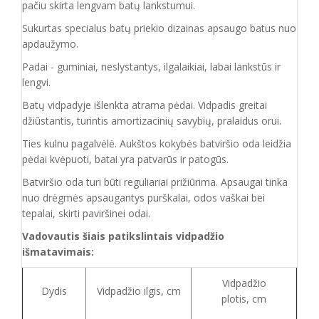
pačiu skirta lengvam batų lankstumui.
Sukurtas specialus batų priekio dizainas apsaugo batus nuo
apdaužymo.
Padai - guminiai, neslystantys, ilgalaikiai, labai lankstūs ir
lengvi.
Batų vidpadyje išlenkta atrama pėdai. Vidpadis greitai
džiūstantis, turintis amortizacinių savybių, pralaidus orui.
Ties kulnu pagalvėlė. Aukštos kokybės batviršio oda leidžia
pėdai kvėpuoti, batai yra patvarūs ir patogūs.
Batviršio o
da turi būti reguliariai prižiūrima. Apsaugai tinka
nuo drėgmės apsaugantys purškalai
,
odos vaškai bei
tepalai, skirti paviršinei odai.
Vadovautis šiais patikslintais vidpadžio
išmatavimais:
Vidpadžio
Dydis
Vidpadžio ilgis, cm
plotis, cm