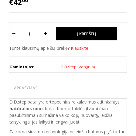
00
€42
Turite klausimų apie šią prekę?
Klauskite
Gamintojas:
D.D.Step (Vengrija)
APRAŠYMAS
D.D.step batai yra ortopedinius reikalavimus atitinkantys
natūralios odos
batai. Komfortabilūs įtvarai (bato
paaukštinimai) sumažina vaiko kojų nuovargį, leidžia
taisyklingai jas laikyti ir lengvai judėti.
Taikoma siuvimo technologija neleidžia batams plyšti ir tuo