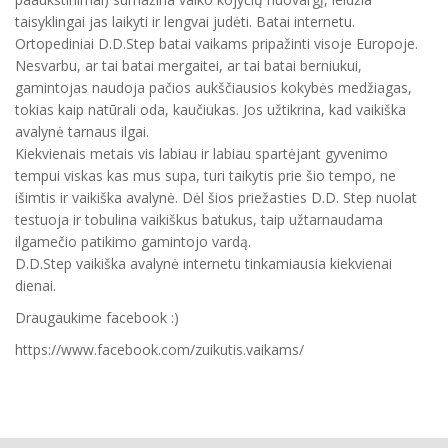
taisyklingai jas laikyti ir lengvai judėti. Batai internetu.
Ortopediniai D.D.Step batai vaikams pripažinti visoje Europoje.
Nesvarbu, ar tai batai mergaitei, ar tai batai berniukui,
gamintojas naudoja pačios aukščiausios kokybės medžiagas,
tokias kaip natūrali oda, kaučiukas. Jos užtikrina, kad vaikiška
avalynė tarnaus ilgai.
Kiekvienais metais vis labiau ir labiau spartėjant gyvenimo
tempui viskas kas mus supa, turi taikytis prie šio tempo, ne
išimtis ir vaikiška avalynė. Dėl šios priežasties D.D. Step nuolat
testuoja ir tobulina vaikiškus batukus, taip užtarnaudama
ilgamečio patikimo gamintojo vardą.
D.D.Step vaikiška avalynė internetu tinkamiausia kiekvienai
dienai.
Draugaukime facebook :)
https://www.facebook.com/zuikutis.vaikams/