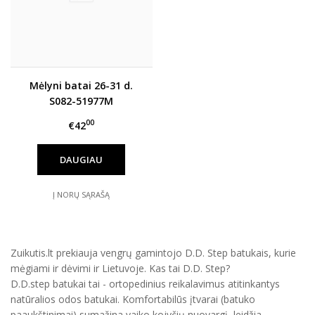
Mėlyni batai 26-31 d.
S082-51977M
00
€42
DAUGIAU
Į NORŲ SĄRAŠĄ
Zuikutis.lt prekiauja vengrų gamintojo D.D. Step batukais, kurie
mėgiami ir dėvimi ir Lietuvoje. Kas tai D.D. Step?
D.D.step batukai tai - ortopedinius reikalavimus atitinkantys
natūralios odos batukai. Komfortabilūs įtvarai (batuko
paaukštinimai) sumažina vaiko kojyčių nuovargį, leidžia