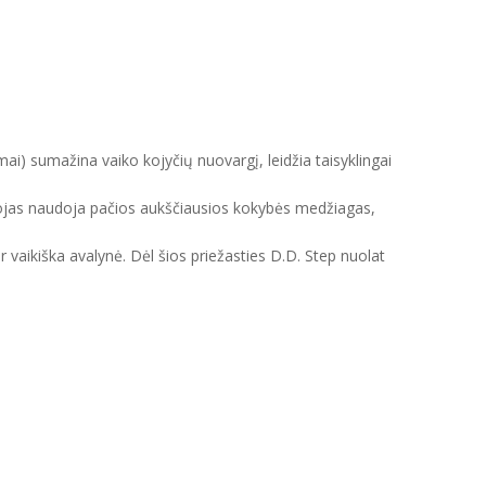
mai) sumažina vaiko kojyčių nuovargį, leidžia taisyklingai
intojas naudoja pačios aukščiausios kokybės medžiagas,
ir vaikiška avalynė. Dėl šios priežasties D.D. Step nuolat