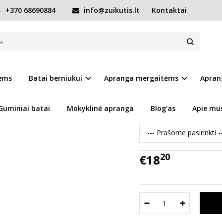
+370 68690884
info@zuikutis.lt
Kontaktai
ai 31-36 d. C040460AL
C040460AL
Prekės kodas:
11169-C
iems
Batai berniukui
Apranga mergaitėms
Apran
Ų SĄRAŠĄ
Turimas kiekis:
Prekė s
Guminiai batai
Mokyklinė apranga
Blog'as
Apie mu
Pasirinkite dydį :
20
€18