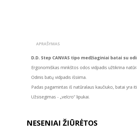
APRAŠYMAS
D.D. Step CANVAS tipo medžiaginiai batai su
odi
Ergonomiškas minkštos odos vidpadis užtikrina natūral
Odinis batų vidpadis išsiima.
Padas pagamintas iš natūralaus kaučiuko, batai
yra i
Užsisegimas - „velcro“ lipukai.
NESENIAI ŽIŪRĖTOS