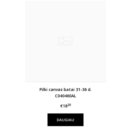
Pilki canvas batai 31-36 d.
C040460AL
20
€18
DAUGIAU