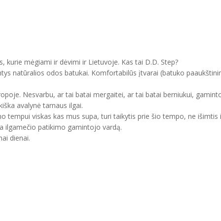
, kurie mėgiami ir dėvimi ir Lietuvoje. Kas tai D.D. Step?
ntys natūralios odos batukai. Komfortabilūs įtvarai (batuko paaukštini
uropoje. Nesvarbu, ar tai batai mergaitei, ar tai batai berniukui, gam
kiška avalynė tarnaus ilgai.
mo tempui viskas kas mus supa, turi taikytis prie šio tempo, ne išimtis 
ma ilgamečio patikimo gamintojo vardą.
ai dienai.