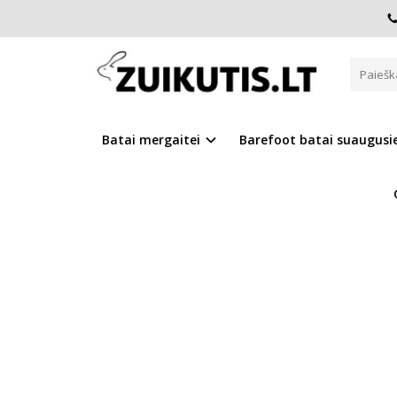
Pagrindinis
Batai mergaitei
CANVAS
Pilki canvas bat
PILKI CANVAS BATAI 31-36 D. 
Batai mergaitei
Barefoot batai suaugus
Į PALYGINIMĄ
Į NOR