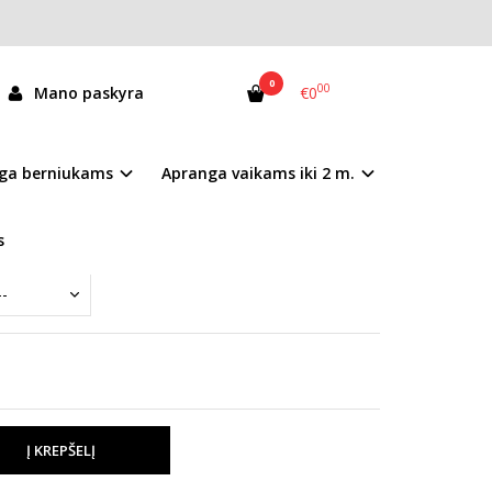
0
00
Mano paskyra
€0
040460AL
ga berniukams
Apranga vaikams iki 2 m.
andėlyje
s