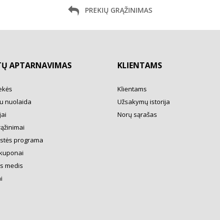
PREKIŲ GRĄŽINIMAS
TŲ APTARNAVIMAS
KLIENTAMS
ekės
Klientams
u nuolaida
Užsakymų istorija
ai
Norų sąrašas
rąžinimai
ystės programa
kuponai
s medis
i