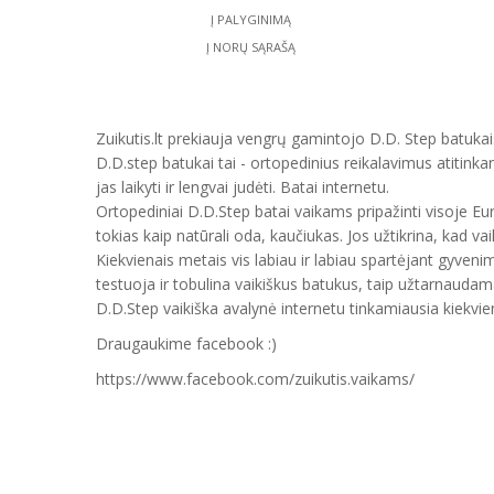
Į PALYGINIMĄ
Į NORŲ SĄRAŠĄ
Zuikutis.lt prekiauja vengrų gamintojo D.D. Step batukais
D.D.step batukai tai - ortopedinius reikalavimus atitinka
jas laikyti ir lengvai judėti. Batai internetu.
Ortopediniai D.D.Step batai vaikams pripažinti visoje E
tokias kaip natūrali oda, kaučiukas. Jos užtikrina, kad vai
Kiekvienais metais vis labiau ir labiau spartėjant gyveni
testuoja ir tobulina vaikiškus batukus, taip užtarnauda
D.D.Step vaikiška avalynė internetu tinkamiausia kiekvien
Draugaukime facebook :)
https://www.facebook.com/zuikutis.vaikams/