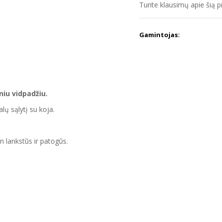
Turite klausimų apie šią 
Gamintojas:
niu vidpadžiu.
ų sąlytį su koja.
tin lankstūs ir patogūs.