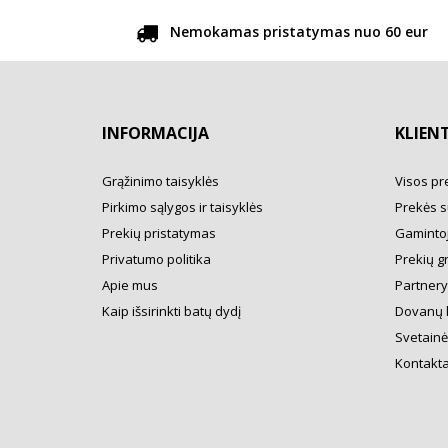
Nemokamas pristatymas nuo 60 eur
INFORMACIJA
KLIEN
Grąžinimo taisyklės
Visos pr
Pirkimo sąlygos ir taisyklės
Prekės s
Prekių pristatymas
Gamintoj
Privatumo politika
Prekių g
Apie mus
Partner
Kaip išsirinkti batų dydį
Dovanų 
Svetainė
Kontakta