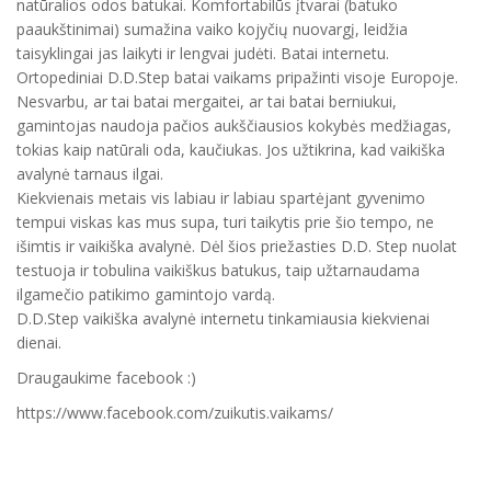
natūralios odos batukai. Komfortabilūs įtvarai (batuko
paaukštinimai) sumažina vaiko kojyčių nuovargį, leidžia
taisyklingai jas laikyti ir lengvai judėti. Batai internetu.
Ortopediniai D.D.Step batai vaikams pripažinti visoje Europoje.
Nesvarbu, ar tai batai mergaitei, ar tai batai berniukui,
gamintojas naudoja pačios aukščiausios kokybės medžiagas,
tokias kaip natūrali oda, kaučiukas. Jos užtikrina, kad vaikiška
avalynė tarnaus ilgai.
Kiekvienais metais vis labiau ir labiau spartėjant gyvenimo
tempui viskas kas mus supa, turi taikytis prie šio tempo, ne
išimtis ir vaikiška avalynė. Dėl šios priežasties D.D. Step nuolat
testuoja ir tobulina vaikiškus batukus, taip užtarnaudama
ilgamečio patikimo gamintojo vardą.
D.D.Step vaikiška avalynė internetu tinkamiausia kiekvienai
dienai.
Draugaukime facebook :)
https://www.facebook.com/zuikutis.vaikams/