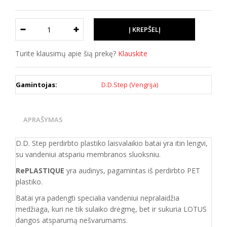
Turite klausimų apie šią prekę?
Klauskite
Gamintojas:
D.D.Step (Vengrija)
APRAŠYMAS
D.D. Step perdirbto plastiko laisvalaikio batai yra itin lengvi,
su vandeniui atspariu membranos sluoksniu.
RePLASTIQUE
yra audinys, pagamintas iš perdirbto PET
plastiko.
Batai yra padengti specialia vandeniui nepralaidžia
medžiaga, kuri ne tik sulaiko drėgmę, bet ir sukuria LOTUS
dangos atsparumą nešvarumams.