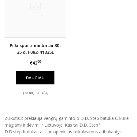
Pilki sportiniai batai 30-
35 d. F092-41335L
00
€42
DAUGIAU
Į NORŲ SĄRAŠĄ
Zuikutis.lt prekiauja vengrų gamintojo D.D. Step batukais, kurie
mėgiami ir dėvimi ir Lietuvoje. Kas tai D.D. Step?
D.D.step batukai tai - ortopedinius reikalavimus atitinkantys