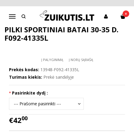
Pagrindinis
Batai berniukui
Sportiniai bateliai
Pilki sportiniai batai 30-35 d. F092-41335L
0
Navigacija
PILKI SPORTINIAI BATAI 30-35 D.
F092-41335L
Į PALYGINIMĄ
Į NORŲ SĄRAŠĄ
Prekės kodas:
13948-F092-41335L
Turimas kiekis:
Prekė sandėlyje
Pasirinkite dydį :
00
€42