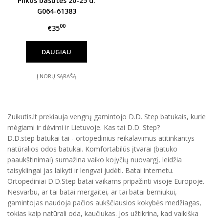
Pilkos basutės 20-25 d.
G064-61383
00
€35
DAUGIAU
Į NORŲ SĄRAŠĄ
Zuikutis.lt prekiauja vengrų gamintojo D.D. Step batukais, kurie
mėgiami ir dėvimi ir Lietuvoje. Kas tai D.D. Step?
D.D.step batukai tai - ortopedinius reikalavimus atitinkantys
natūralios odos batukai. Komfortabilūs įtvarai (batuko
paaukštinimai) sumažina vaiko kojyčių nuovargį, leidžia
taisyklingai jas laikyti ir lengvai judėti. Batai internetu.
Ortopediniai D.D.Step batai vaikams pripažinti visoje Europoje.
Nesvarbu, ar tai batai mergaitei, ar tai batai berniukui,
gamintojas naudoja pačios aukščiausios kokybės medžiagas,
tokias kaip natūrali oda, kaučiukas. Jos užtikrina, kad vaikiška