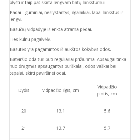
plyšti ir taip pat skirta lengvam batų lankstumui.
Padai - guminiai, neslystantys, ilgalaikiai, labai lankstūs ir
lengvi.
Basučių vidpadyje išlenkta atrama pėdai.
Ties kulnu pagalvėlė.
Basutės yra pagamintos iš aukštos kokybės odos.
Batvirš
io o
da turi būti reguliariai prižiūrima. Apsaugai tinka
nuo drėgmės apsaugantys purškalai
,
odos vaškai bei
tepalai, skirti paviršinei odai.
Vidpadžio
Dydis
Vidpadžio ilgis, cm
plotis, cm
20
13,1
5,6
21
13,7
5,7