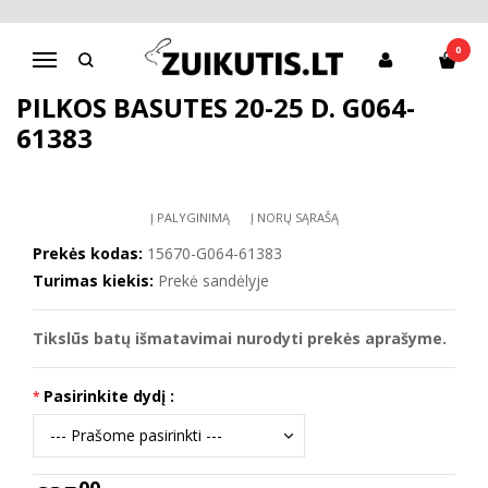
Pagrindinis
D.D.Step batai berniukams
Pilkos basutės 20-25 d. G064-61383
0
Navigacija
PILKOS BASUTĖS 20-25 D. G064-
61383
Į PALYGINIMĄ
Į NORŲ SĄRAŠĄ
Prekės kodas:
15670-G064-61383
Turimas kiekis:
Prekė sandėlyje
Tikslūs batų išmatavimai nurodyti prekės aprašyme.
Pasirinkite dydį :