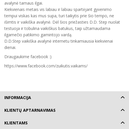
avalynė tarnaus ilgai.
Kiekvienais metais vis labiau ir labiau spartėjant gyvenimo
tempui viskas kas mus supa, turi taikytis prie šio tempo, ne
išimtis ir vaikiška avalynė. Dėl šios priežasties D.D. Step nuolat
testuoja ir tobulina vaikiškus batukus, taip užtarnaudama
ilgamečio patikimo gamintojo vardą.
D.D.Step vaikiška avalynė internetu tinkamiausia kiekvienai
dienai.
Draugaukime facebook :)
https://www.facebook.com/zuikutis.vaikams/
INFORMACIJA
KLIENTŲ APTARNAVIMAS
KLIENTAMS