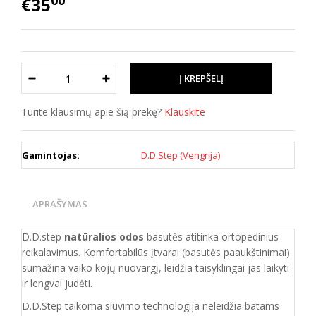
00
€35
Turite klausimų apie šią prekę?
Klauskite
Gamintojas:
D.D.Step (Vengrija)
APRAŠYMAS
D.D.step
natūralios odos
basutės atitinka ortopedinius
reikalavimus. Komfortabilūs įtvarai (basutės paaukštinimai)
sumažina vaiko kojų nuovargį, leidžia taisyklingai jas laikyti
ir lengvai judėti.
D.D.Step taikoma siuvimo technologija neleidžia batams