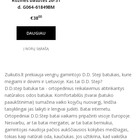
Rožinės basutės 26-31
d. G064-61849BM
00
€38
DAUGIAU
Į NORŲ SĄRAŠĄ
Zuikutis.lt prekiauja vengrų gamintojo D.D. Step batukais, kurie
mėgiami ir dėvimi ir Lietuvoje. Kas tai D.D. Step?
D.D.step batukai tai - ortopedinius reikalavimus atitinkantys
natūralios odos batukai. Komfortabilūs įtvarai (batuko
paaukštinimai) sumažina vaiko kojyčių nuovargį, leidžia
taisyklingai jas laikyti ir lengvai judėti. Batai internetu.
Ortopediniai D.D.Step batai vaikams pripažinti visoje Europoje.
Nesvarbu, ar tai batai mergaitei, ar tai batai berniukui,
gamintojas naudoja pačios aukščiausios kokybės medžiagas,
tokias kaip natūrali oda, kaučiukas. Jos užtikrina, kad vaikiška