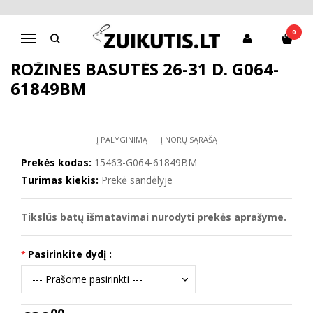
Pagrindinis
D.D.Step batai mergaitėms
Rožinės basutės 26-31 d. G064-61849BM
0
Navigacija
ROŽINĖS BASUTĖS 26-31 D. G064-
61849BM
Į PALYGINIMĄ
Į NORŲ SĄRAŠĄ
Prekės kodas:
15463-G064-61849BM
Turimas kiekis:
Prekė sandėlyje
Tikslūs batų išmatavimai nurodyti prekės aprašyme.
Pasirinkite dydį :