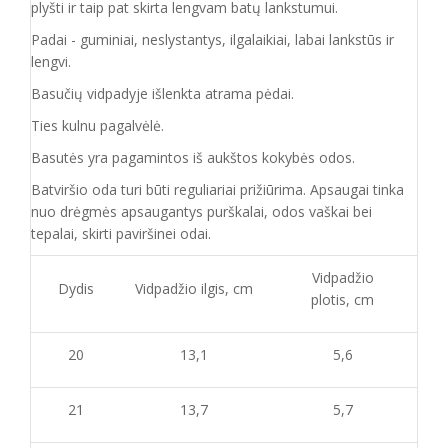
plyšti ir taip pat skirta lengvam batų lankstumui.
Padai - guminiai, neslystantys, ilgalaikiai, labai lankstūs ir
lengvi.
Basučių vidpadyje išlenkta atrama pėdai.
Ties kulnu pagalvėlė.
Basutės yra pagamintos iš aukštos kokybės odos.
Batvirš
io o
da turi būti reguliariai prižiūrima. Apsaugai tinka
nuo drėgmės apsaugantys purškalai
,
odos vaškai bei
tepalai, skirti paviršinei odai.
Vidpadžio
Dydis
Vidpadžio ilgis, cm
plotis, cm
20
13,1
5,6
21
13,7
5,7