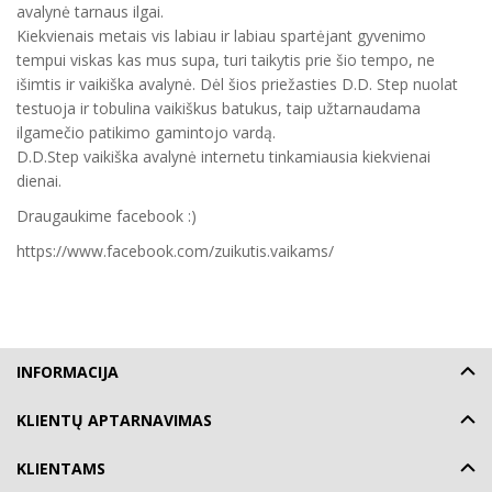
avalynė tarnaus ilgai.
Kiekvienais metais vis labiau ir labiau spartėjant gyvenimo
tempui viskas kas mus supa, turi taikytis prie šio tempo, ne
išimtis ir vaikiška avalynė. Dėl šios priežasties D.D. Step nuolat
testuoja ir tobulina vaikiškus batukus, taip užtarnaudama
ilgamečio patikimo gamintojo vardą.
D.D.Step vaikiška avalynė internetu tinkamiausia kiekvienai
dienai.
Draugaukime facebook :)
https://www.facebook.com/zuikutis.vaikams/
INFORMACIJA
KLIENTŲ APTARNAVIMAS
KLIENTAMS