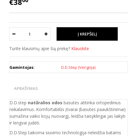
00
€38
Turite klausimų apie šią prekę?
Klauskite
Gamintojas:
D.D.Step (Vengrija)
APRAŠYMAS
D.D.step
natūralios odos
basutės atitinka ortopedinius
reikalavimus. Komfortabilūs įtvarai (basutės paaukštinimai)
sumažina vaiko kojų nuovargį, leidžia taisyklingai jas laikyti
ir lengvai judėti.
D.D.Step taikoma siuvimo technologija neleidžia batams