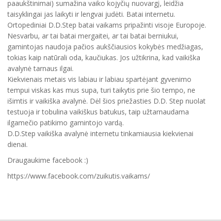
paaukštinimai) sumažina vaiko kojyčių nuovargį, leidžia
taisyklingai jas laikyti ir lengvai judėti. Batai internetu.
Ortopediniai D.D.Step batai vaikams pripažinti visoje Europoje.
Nesvarbu, ar tai batai mergaitei, ar tai batai berniukui,
gamintojas naudoja pačios aukščiausios kokybės medžiagas,
tokias kaip natūrali oda, kaučiukas. Jos užtikrina, kad vaikiška
avalynė tarnaus ilgai.
Kiekvienais metais vis labiau ir labiau spartėjant gyvenimo
tempui viskas kas mus supa, turi taikytis prie šio tempo, ne
išimtis ir vaikiška avalynė. Dėl šios priežasties D.D. Step nuolat
testuoja ir tobulina vaikiškus batukus, taip užtarnaudama
ilgamečio patikimo gamintojo vardą.
D.D.Step vaikiška avalynė internetu tinkamiausia kiekvienai
dienai.
Draugaukime facebook :)
https://www.facebook.com/zuikutis.vaikams/