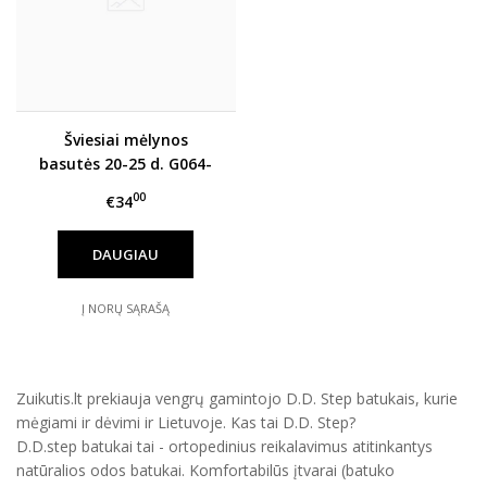
Šviesiai mėlynos
basutės 20-25 d. G064-
361B
00
€34
DAUGIAU
Į NORŲ SĄRAŠĄ
Zuikutis.lt prekiauja vengrų gamintojo D.D. Step batukais, kurie
mėgiami ir dėvimi ir Lietuvoje. Kas tai D.D. Step?
D.D.step batukai tai - ortopedinius reikalavimus atitinkantys
natūralios odos batukai. Komfortabilūs įtvarai (batuko