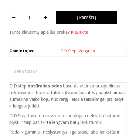
Turite klausimų apie šią prekę?
Klauskite
Gamintojas:
D.D.Step (Vengrija)
APRAŠYMAS
D.D.step
natūralios odos
basutės atitinka ortopedinius
reikalavimus. Komfortabilūs įtvarai (basutės paaukštinimai)
sumažina vaiko kojų nuovargį, leidžia taisyklingai jas laikyti
ir lengvai judėti.
D.D.Step taikoma siuvimo technologija neleidžia batams
plyšti ir taip pat skirta lengvam batų lankstumui.
Padai - guminiai, neslystantys, ilgalaikiai, labai lankstūs ir