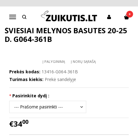
Pagrindinis
Batai berniukui
D.D.Step batai berniukams
Šviesiai mėlynos basutės 20-25 d. G064-361B
0
Navigacija
ŠVIESIAI MĖLYNOS BASUTĖS 20-25
D. G064-361B
Į PALYGINIMĄ
Į NORŲ SĄRAŠĄ
Prekės kodas:
13416-G064-361B
Turimas kiekis:
Prekė sandėlyje
Pasirinkite dydį :
00
€34