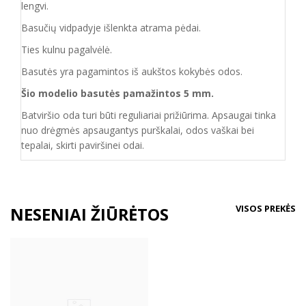
lengvi.
Basučių vidpadyje išlenkta atrama pėdai.
Ties kulnu pagalvėlė.
Basutės yra pagamintos iš aukštos kokybės odos.
Šio modelio basutės pamažintos 5 mm.
Batvirš
io o
da turi būti reguliariai prižiūrima. Apsaugai tinka
nuo drėgmės apsaugantys purškalai
,
odos vaškai bei
tepalai, skirti paviršinei odai.
VISOS PREKĖS
NESENIAI ŽIŪRĖTOS