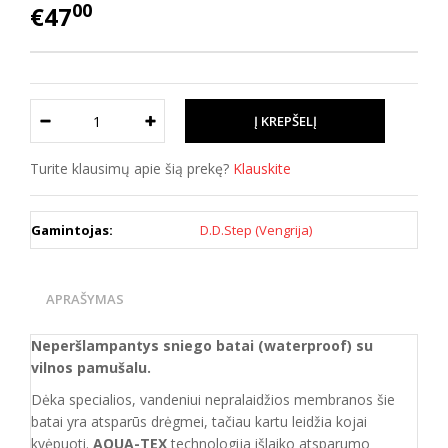
00
€47
Turite klausimų apie šią prekę?
Klauskite
Gamintojas:
D.D.Step (Vengrija)
APRAŠYMAS
Neperšlampantys sniego batai (waterproof) su
vilnos pamušalu.
Dėka specialios, vandeniui nepralaidžios membranos šie
batai yra atsparūs drėgmei, tačiau kartu leidžia kojai
kvėpuoti.
AQUA-TEX
technologija išlaiko atsparumo