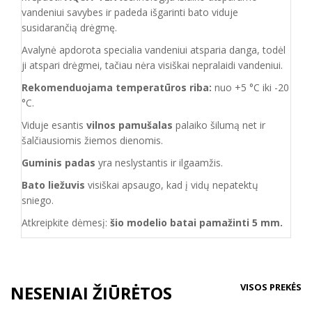
vandeniui savybes ir padeda išgarinti bato viduje
susidarančią drėgmę.
Avalynė apdorota specialia vandeniui atsparia danga, todėl
ji atspari drėgmei, tačiau nėra visiškai nepralaidi vandeniui.
Rekomenduojama temperatūros riba:
nuo +5 °C iki -20
°C.
Viduje esantis
vilnos pamušalas
palaiko šilumą net ir
šalčiausiomis žiemos dienomis.
Guminis padas
yra neslystantis ir ilgaamžis.
Bato liežuvis
visiškai apsaugo, kad į vidų nepatektų
sniego.
Atkreipkite dėmesį:
šio modelio batai pamažinti 5 mm.
VISOS PREKĖS
NESENIAI ŽIŪRĖTOS