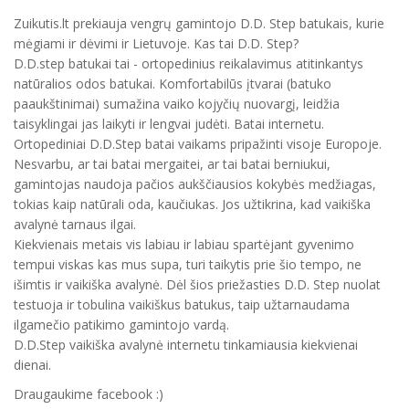
Zuikutis.lt prekiauja vengrų gamintojo D.D. Step batukais, kurie
mėgiami ir dėvimi ir Lietuvoje. Kas tai D.D. Step?
D.D.step batukai tai - ortopedinius reikalavimus atitinkantys
natūralios odos batukai. Komfortabilūs įtvarai (batuko
paaukštinimai) sumažina vaiko kojyčių nuovargį, leidžia
taisyklingai jas laikyti ir lengvai judėti. Batai internetu.
Ortopediniai D.D.Step batai vaikams pripažinti visoje Europoje.
Nesvarbu, ar tai batai mergaitei, ar tai batai berniukui,
gamintojas naudoja pačios aukščiausios kokybės medžiagas,
tokias kaip natūrali oda, kaučiukas. Jos užtikrina, kad vaikiška
avalynė tarnaus ilgai.
Kiekvienais metais vis labiau ir labiau spartėjant gyvenimo
tempui viskas kas mus supa, turi taikytis prie šio tempo, ne
išimtis ir vaikiška avalynė. Dėl šios priežasties D.D. Step nuolat
testuoja ir tobulina vaikiškus batukus, taip užtarnaudama
ilgamečio patikimo gamintojo vardą.
D.D.Step vaikiška avalynė internetu tinkamiausia kiekvienai
dienai.
Draugaukime facebook :)