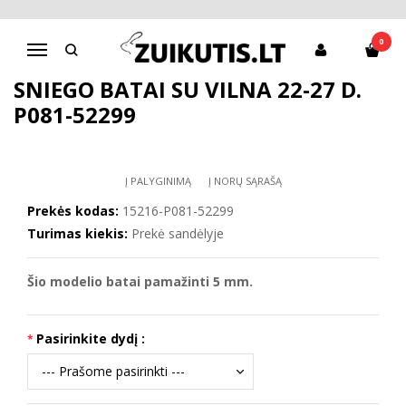
Pagrindinis
D.D.Step batai berniukams
Sniego batai su vilna 22-27 d. P081-52299
0
Navigacija
SNIEGO BATAI SU VILNA 22-27 D.
P081-52299
Į PALYGINIMĄ
Į NORŲ SĄRAŠĄ
Prekės kodas:
15216-P081-52299
Turimas kiekis:
Prekė sandėlyje
Šio modelio batai pamažinti 5 mm.
Pasirinkite dydį :