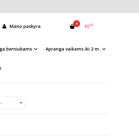
0
00
Mano paskyra
€0
081-52502A
ga berniukams
Apranga vaikams iki 2 m.
andėlyje
s
žinti 5 mm.