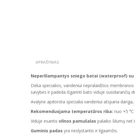
APRAŠYMAS
Neperšlampantys sniego batai (waterproof) su 
Dėka specialios, vandeniui nepralaidžios membranos ši
savybes ir padeda išgarinti bato viduje susidarančią 
Avalynė apdorota specialia vandeniui atsparia danga, to
Rekomenduojama temperatūros riba:
nuo +5 °C i
Viduje esantis
vilnos pamušalas
palaiko šilumą net 
Guminis padas
yra neslystantis ir ilgaamžis.