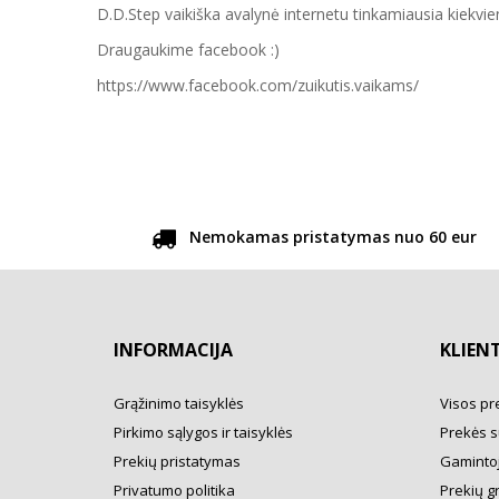
D.D.Step vaikiška avalynė internetu tinkamiausia kiekvien
Draugaukime facebook :)
https://www.facebook.com/zuikutis.vaikams/
Nemokamas pristatymas nuo 60 eur
INFORMACIJA
KLIEN
Grąžinimo taisyklės
Visos pr
Pirkimo sąlygos ir taisyklės
Prekės s
Prekių pristatymas
Gamintoj
Privatumo politika
Prekių g