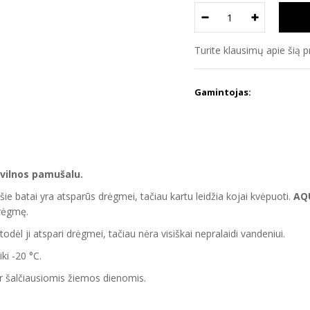
Turite klausimų apie šią 
Gamintojas:
vilnos pamušalu.
e batai yra atsparūs drėgmei, tačiau kartu leidžia kojai kvėpuoti.
AQ
drėgmę.
dėl ji atspari drėgmei, tačiau nėra visiškai nepralaidi vandeniui.
ki -20 °C.
ir šalčiausiomis žiemos dienomis.