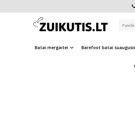
Pagrindinis
D.D.Step batai berniukams
Sniego batai su
SNIEGO BATAI SU VILNA 22-27
Batai mergaitei
Barefoot batai suaugus
Į PALYGINIMĄ
Į NOR