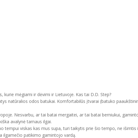
, kurie mėgiami ir dėvimi ir Lietuvoje. Kas tai D.D. Step?
ntys natūralios odos batukai. Komfortabilūs įtvarai (batuko paaukštini
uropoje. Nesvarbu, ar tai batai mergaitei, ar tai batai berniukui, gam
kiška avalynė tarnaus ilgai.
mo tempui viskas kas mus supa, turi taikytis prie šio tempo, ne išimtis 
ma ilgamečio patikimo gamintojo vardą.