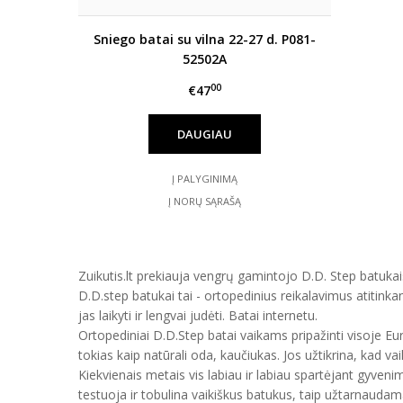
Sniego batai su vilna 22-27 d. P081-
52502A
00
€47
DAUGIAU
Į PALYGINIMĄ
Į NORŲ SĄRAŠĄ
Zuikutis.lt prekiauja vengrų gamintojo D.D. Step batukais
D.D.step batukai tai - ortopedinius reikalavimus atitinka
jas laikyti ir lengvai judėti. Batai internetu.
Ortopediniai D.D.Step batai vaikams pripažinti visoje E
tokias kaip natūrali oda, kaučiukas. Jos užtikrina, kad vai
Kiekvienais metais vis labiau ir labiau spartėjant gyveni
testuoja ir tobulina vaikiškus batukus, taip užtarnauda