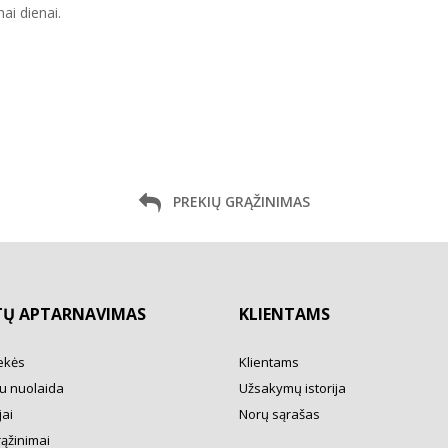
ai dienai.
PREKIŲ GRĄŽINIMAS
TŲ APTARNAVIMAS
KLIENTAMS
ekės
Klientams
u nuolaida
Užsakymų istorija
ai
Norų sąrašas
rąžinimai