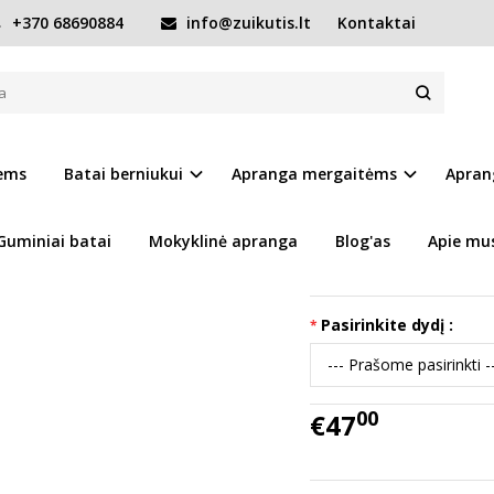
+370 68690884
info@zuikutis.lt
Kontaktai
 vilna 22-27 d. P081-52502A
 D. P081-52502A
Prekės kodas:
15221-P
iems
Batai berniukui
Apranga mergaitėms
Apran
Ų SĄRAŠĄ
Turimas kiekis:
Prekė s
Guminiai batai
Mokyklinė apranga
Blog'as
Apie mu
Šio modelio batai pama
Pasirinkite dydį :
00
€47