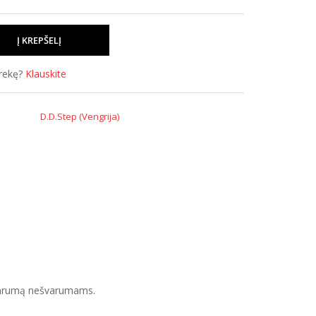
prekę?
Klauskite
D.D.Step (Vengrija)
tsparumą nešvarumams.