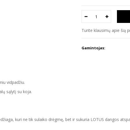
Turite klausimų apie šią 
Gamintojas:
niu vidpadžiu.
ų sąlytį su koja.
medžiaga, kuri ne tik sulaiko drėgmę, bet ir sukuria LOTUS dangos a