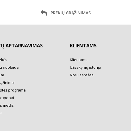
PREKIŲ GRĄŽINIMAS
TŲ APTARNAVIMAS
KLIENTAMS
ekės
Klientams
u nuolaida
Užsakymų istorija
ai
Norų sąrašas
rąžinimai
ystės programa
kuponai
s medis
i