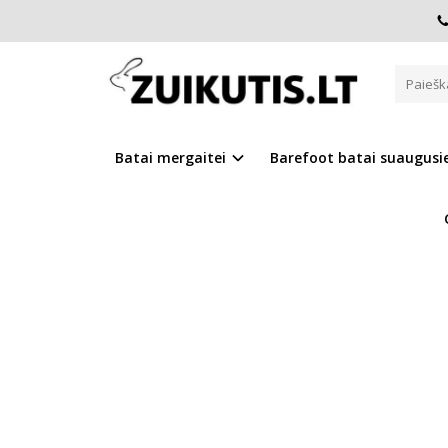
Pagrindinis
CANVAS
Canvas batai 22-27 d. C100-61963
CANVAS BATAI 22-27 D. C100-
Batai mergaitei
Barefoot batai suaugus
Į PALYGINIMĄ
Į NOR