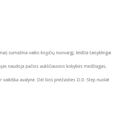
mai) sumažina vaiko kojyčių nuovargį, leidžia taisyklingai
intojas naudoja pačios aukščiausios kokybės medžiagas,
ir vaikiška avalynė. Dėl šios priežasties D.D. Step nuolat