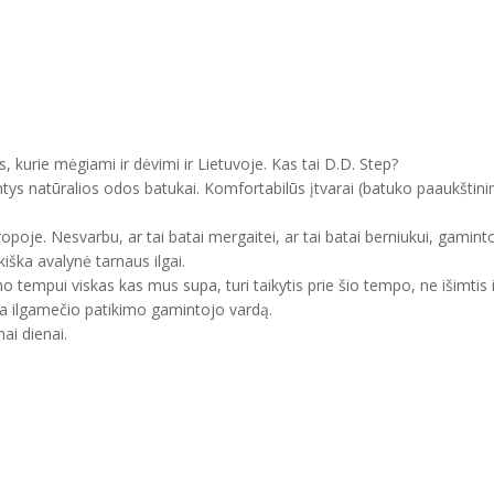
, kurie mėgiami ir dėvimi ir Lietuvoje. Kas tai D.D. Step?
ntys natūralios odos batukai. Komfortabilūs įtvarai (batuko paaukštini
uropoje. Nesvarbu, ar tai batai mergaitei, ar tai batai berniukui, gam
kiška avalynė tarnaus ilgai.
mo tempui viskas kas mus supa, turi taikytis prie šio tempo, ne išimtis 
ma ilgamečio patikimo gamintojo vardą.
ai dienai.