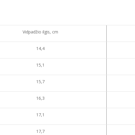
Vidpadžio ilgis, cm
14,4
15,1
15,7
16,3
17,1
17,7