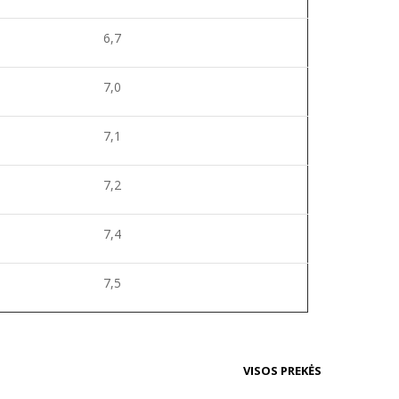
6,7
7,0
7,1
7,2
7,4
7,5
VISOS PREKĖS