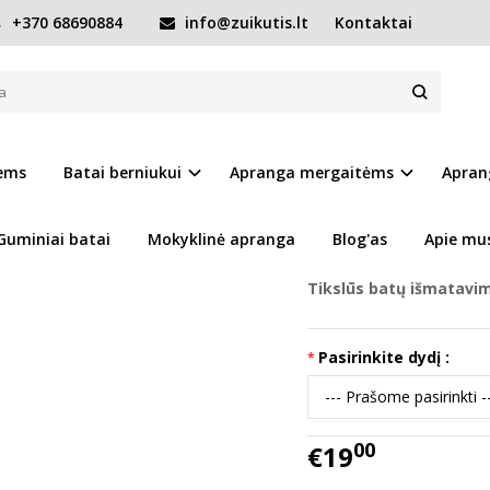
+370 68690884
info@zuikutis.lt
Kontaktai
D
61963D
Prekės kodas:
15548-C
iems
Batai berniukui
Apranga mergaitėms
Apran
Ų SĄRAŠĄ
Turimas kiekis:
Prekė s
Guminiai batai
Mokyklinė apranga
Blog'as
Apie mu
Tikslūs batų išmatavi
Pasirinkite dydį :
00
€19