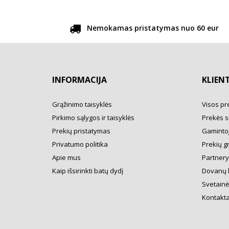
Nemokamas pristatymas nuo 60 eur
INFORMACIJA
KLIEN
Grąžinimo taisyklės
Visos pr
Pirkimo sąlygos ir taisyklės
Prekės s
Prekių pristatymas
Gamintoj
Privatumo politika
Prekių g
Apie mus
Partner
Kaip išsirinkti batų dydį
Dovanų 
Svetainė
Kontakta