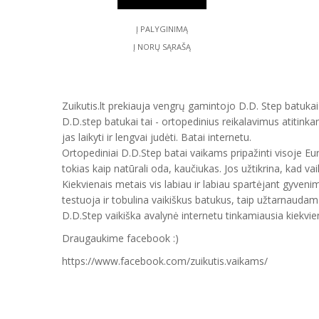
Į PALYGINIMĄ
Į NORŲ SĄRAŠĄ
Zuikutis.lt prekiauja vengrų gamintojo D.D. Step batukais
D.D.step batukai tai - ortopedinius reikalavimus atitinka
jas laikyti ir lengvai judėti. Batai internetu.
Ortopediniai D.D.Step batai vaikams pripažinti visoje E
tokias kaip natūrali oda, kaučiukas. Jos užtikrina, kad vai
Kiekvienais metais vis labiau ir labiau spartėjant gyveni
testuoja ir tobulina vaikiškus batukus, taip užtarnauda
D.D.Step vaikiška avalynė internetu tinkamiausia kiekvien
Draugaukime facebook :)
https://www.facebook.com/zuikutis.vaikams/