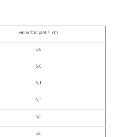
Vidpadžio plotis, cm
5,8
6,0
6,1
6,2
6,5
6,6