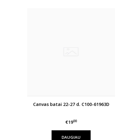
Canvas batai 22-27 d. C100-61963D
00
€19
DAUGIAU