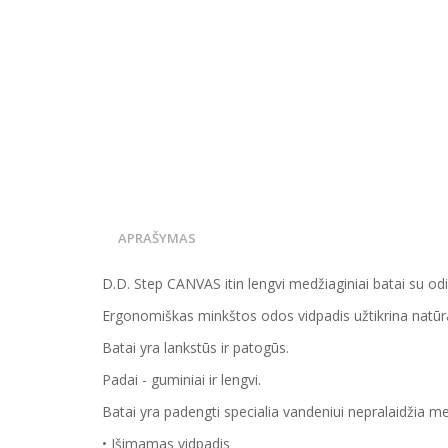
APRAŠYMAS
D.D. Step CANVAS itin lengvi medžiaginiai batai su odi
Ergonomiškas minkštos odos vidpadis užtikrina natūral
Batai yra lankstūs ir patogūs.
Padai - guminiai ir lengvi.
Batai yra padengti specialia vandeniui nepralaidžia 
• Išimamas vidpadis