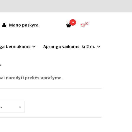
0
00
Mano paskyra
€0
100-61963D
ga berniukams
Apranga vaikams iki 2 m.
andėlyje
s
mai nurodyti prekės aprašyme.