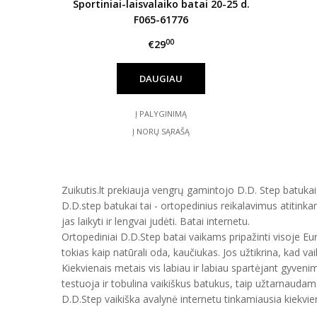
Sportiniai-laisvalaiko batai 20-25 d.
F065-61776
00
€29
DAUGIAU
Į PALYGINIMĄ
Į NORŲ SĄRAŠĄ
Zuikutis.lt prekiauja vengrų gamintojo D.D. Step batukais
D.D.step batukai tai - ortopedinius reikalavimus atitinka
jas laikyti ir lengvai judėti. Batai internetu.
Ortopediniai D.D.Step batai vaikams pripažinti visoje E
tokias kaip natūrali oda, kaučiukas. Jos užtikrina, kad vai
Kiekvienais metais vis labiau ir labiau spartėjant gyveni
testuoja ir tobulina vaikiškus batukus, taip užtarnauda
D.D.Step vaikiška avalynė internetu tinkamiausia kiekvien