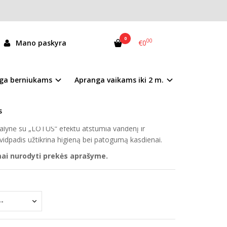
0
00
Mano paskyra
€0
65-61776
ga berniukams
Apranga vaikams iki 2 m.
andėlyje
s
Step sportiniai batai
su vandeniui atspariu
lynė su „LOTUS“ efektu atstumia vandenį ir
dpadis užtikrina higieną bei patogumą kasdienai.
mai nurodyti prekės aprašyme.