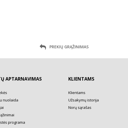
PREKIŲ GRĄŽINIMAS
TŲ APTARNAVIMAS
KLIENTAMS
ekės
Klientams
u nuolaida
Užsakymų istorija
ai
Norų sąrašas
rąžinimai
ystės programa