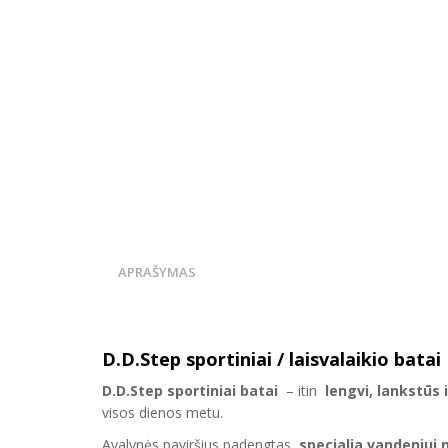
APRAŠYMAS
D.D.Step sportiniai / laisvalaikio batai
D.D.Step sportiniai batai
– itin
lengvi, lankstūs 
visos dienos metu.
Avalynės paviršius padengtas
specialia vandeniui 