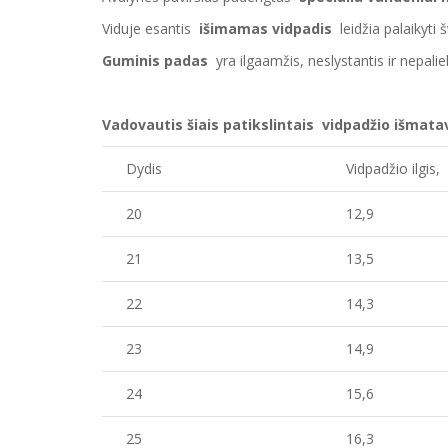
Viduje esantis
išimamas vidpadis
leidžia palaikyti š
Guminis padas
yra ilgaamžis, neslystantis ir nepaliek
Vadovautis šiais patikslintais vidpadžio išmata
Dydis
Vidpadžio ilgis
20
12,9
21
13,5
22
14,3
23
14,9
24
15,6
25
16,3