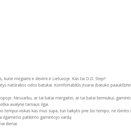
, kurie mėgiami ir dėvimi ir Lietuvoje. Kas tai D.D. Step?
ntys natūralios odos batukai. Komfortabilūs įtvarai (batuko paaukštini
uropoje. Nesvarbu, ar tai batai mergaitei, ar tai batai berniukui, gam
kiška avalynė tarnaus ilgai.
mo tempui viskas kas mus supa, turi taikytis prie šio tempo, ne išimtis 
ma ilgamečio patikimo gamintojo vardą.
ai dienai.