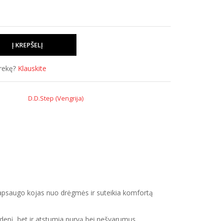
prekę?
Klauskite
D.D.Step (Vengrija)
 apsaugo kojas nuo drėgmės ir suteikia komfortą
andenį, bet ir atstumia purvą bei nešvarumus.