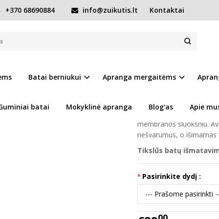
+370 68690884
info@zuikutis.lt
Kontaktai
tai 20-25 d. F065-61776
 20-25 D. F065-61776
Prekės kodas:
15831-F0
iems
Batai berniukui
Apranga mergaitėms
Apran
Ų SĄRAŠĄ
Turimas kiekis:
Prekė s
Guminiai batai
Mokyklinė apranga
Blog'as
Apie mu
Itin lengvi ir lankstūs
D.D.
membranos sluoksniu. Ava
nešvarumus, o išimamas vi
Tikslūs batų išmatavi
Pasirinkite dydį :
00