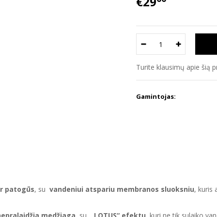
€29
Turite klausimų apie šią 
Gamintojas:
ir patogūs
, su
vandeniui atspariu membranos sluoksniu
, kuris
nepralaidžia medžiaga
su
„LOTUS“ efektu
, kuri ne tik sulaiko v