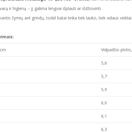
varą ir higieną – jį galima lengvai išplauti ar išdžiovinti.
antis žymių ant grindų, todėl batai tinka tiek lauko, tiek vidaus veiklai
vimais:
, cm
Vidpadžio ploti
5,6
5,7
5,9
6,0
6,1
6,3