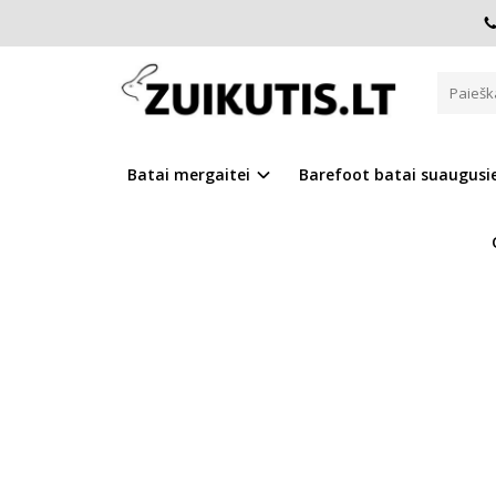
Pagrindinis
Sportiniai bateliai
Sportiniai-laisvalaiko ba
SPORTINIAI-LAISVALAIKO BATAI
Batai mergaitei
Barefoot batai suaugus
Į PALYGINIMĄ
Į NOR