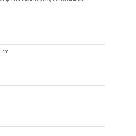
.
s, cm