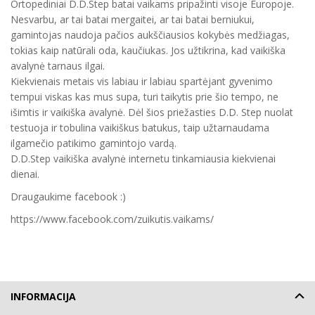
Ortopediniai D.D.Step batai vaikams pripažinti visoje Europoje.
Nesvarbu, ar tai batai mergaitei, ar tai batai berniukui,
gamintojas naudoja pačios aukščiausios kokybės medžiagas,
tokias kaip natūrali oda, kaučiukas. Jos užtikrina, kad vaikiška
avalynė tarnaus ilgai.
Kiekvienais metais vis labiau ir labiau spartėjant gyvenimo
tempui viskas kas mus supa, turi taikytis prie šio tempo, ne
išimtis ir vaikiška avalynė. Dėl šios priežasties D.D. Step nuolat
testuoja ir tobulina vaikiškus batukus, taip užtarnaudama
ilgamečio patikimo gamintojo vardą.
D.D.Step vaikiška avalynė internetu tinkamiausia kiekvienai
dienai.
Draugaukime facebook :)
https://www.facebook.com/zuikutis.vaikams/
INFORMACIJA