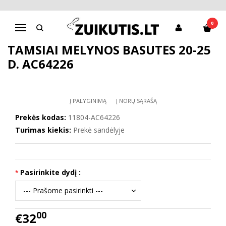
Pagrindinis
Batai berniukui
D.D.Step batai berniukams
Tamsiai mėlynos basutės 20-25 d. AC64226
0
Navigacija
TAMSIAI MĖLYNOS BASUTĖS 20-25
D. AC64226
Į PALYGINIMĄ
Į NORŲ SĄRAŠĄ
Prekės kodas:
11804-AC64226
Turimas kiekis:
Prekė sandėlyje
Pasirinkite dydį :
00
€32