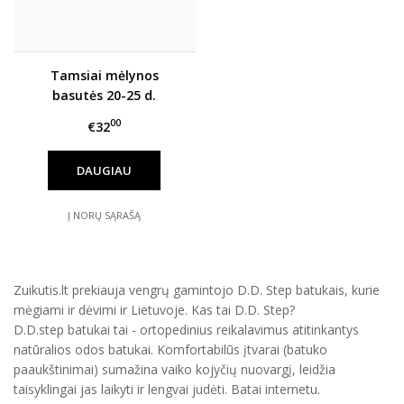
Tamsiai mėlynos
basutės 20-25 d.
AC64226
00
€32
DAUGIAU
Į NORŲ SĄRAŠĄ
Zuikutis.lt prekiauja vengrų gamintojo D.D. Step batukais, kurie
mėgiami ir dėvimi ir Lietuvoje. Kas tai D.D. Step?
D.D.step batukai tai - ortopedinius reikalavimus atitinkantys
natūralios odos batukai. Komfortabilūs įtvarai (batuko
paaukštinimai) sumažina vaiko kojyčių nuovargį, leidžia
taisyklingai jas laikyti ir lengvai judėti. Batai internetu.