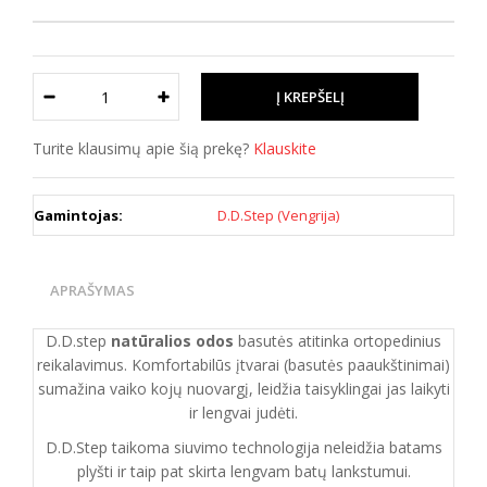
Turite klausimų apie šią prekę?
Klauskite
Gamintojas:
D.D.Step (Vengrija)
APRAŠYMAS
D.D.step
natūralios odos
basutės atitinka ortopedinius
reikalavimus. Komfortabilūs įtvarai (basutės paaukštinimai)
sumažina vaiko kojų nuovargį, leidžia taisyklingai jas laikyti
ir lengvai judėti.
D.D.Step taikoma siuvimo technologija neleidžia batams
plyšti ir taip pat skirta lengvam batų lankstumui.