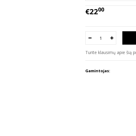
00
€22
Turite klausimų apie šią 
Gamintojas: