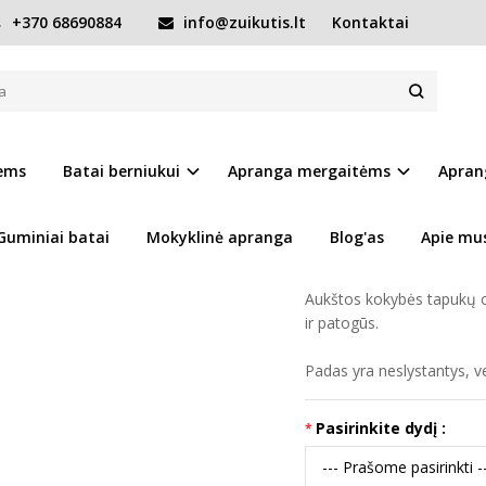
+370 68690884
info@zuikutis.lt
Kontaktai
Prekės kodas:
15361-K1
iems
Batai berniukui
Apranga mergaitėms
Apran
Ų SĄRAŠĄ
Turimas kiekis:
Prekė s
Guminiai batai
Mokyklinė apranga
Blog'as
Apie mu
Tapukai skirti vaikščiojim
Aukštos kokybės tapukų od
ir patogūs.
Padas yra neslystantys, v
Pasirinkite dydį :