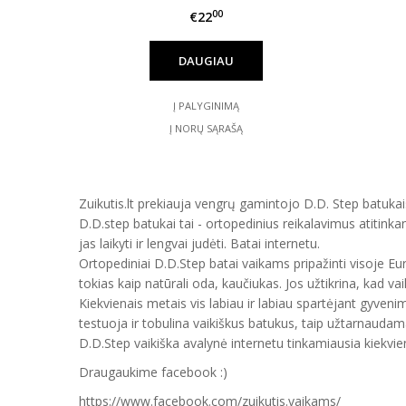
00
€22
DAUGIAU
Į PALYGINIMĄ
Į NORŲ SĄRAŠĄ
Zuikutis.lt prekiauja vengrų gamintojo D.D. Step batukais
D.D.step batukai tai - ortopedinius reikalavimus atitinka
jas laikyti ir lengvai judėti. Batai internetu.
Ortopediniai D.D.Step batai vaikams pripažinti visoje E
tokias kaip natūrali oda, kaučiukas. Jos užtikrina, kad vai
Kiekvienais metais vis labiau ir labiau spartėjant gyveni
testuoja ir tobulina vaikiškus batukus, taip užtarnauda
D.D.Step vaikiška avalynė internetu tinkamiausia kiekvien
Draugaukime facebook :)
https://www.facebook.com/zuikutis.vaikams/