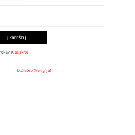
prekę?
Klauskite
D.D.Step (Vengrija)