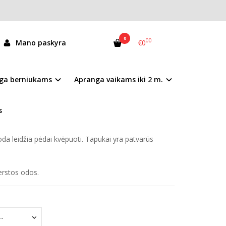
0
00
Mano paskyra
€0
596-61688
ga berniukams
Apranga vaikams iki 2 m.
andėlyje
s
ui uždaroje patalpoje.
a leidžia pėdai kvėpuoti. Tapukai yra patvarūs
erstos odos.