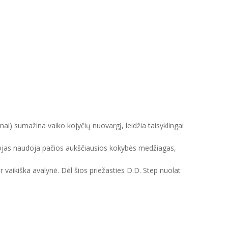
mai) sumažina vaiko kojyčių nuovargį, leidžia taisyklingai
intojas naudoja pačios aukščiausios kokybės medžiagas,
ir vaikiška avalynė. Dėl šios priežasties D.D. Step nuolat