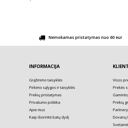
Nemokamas pristatymas nuo 60 eur
INFORMACIJA
KLIEN
Grąžinimo taisyklės
Visos pr
Pirkimo sąlygos ir taisyklės
Prekės s
Prekių pristatymas
Gamintoj
Privatumo politika
Prekių g
Apie mus
Partner
Kaip išsirinkti batų dydį
Dovanų 
Svetainė