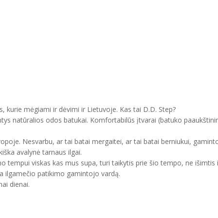
, kurie mėgiami ir dėvimi ir Lietuvoje. Kas tai D.D. Step?
ntys natūralios odos batukai. Komfortabilūs įtvarai (batuko paaukštini
uropoje. Nesvarbu, ar tai batai mergaitei, ar tai batai berniukui, gam
kiška avalynė tarnaus ilgai.
mo tempui viskas kas mus supa, turi taikytis prie šio tempo, ne išimtis 
ma ilgamečio patikimo gamintojo vardą.
ai dienai.