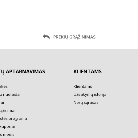
PREKIŲ GRĄŽINIMAS
TŲ APTARNAVIMAS
KLIENTAMS
ekės
Klientams
u nuolaida
Užsakymų istorija
ai
Norų sąrašas
rąžinimai
ystės programa
kuponai
s medis