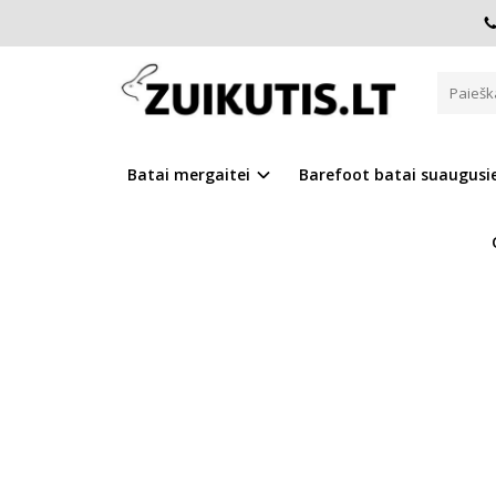
Pagrindinis
Tapukai
Tapukai K1596-61688
TAPUKAI K1596-61688
Batai mergaitei
Barefoot batai suaugus
Į PALYGINIMĄ
Į NOR