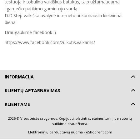
testuoja ir tobulina vaikiškus batukus, taip užtarnaudama
ilgamečio patikimo gamintojo vardą.
D.D.Step vaikiška avalynė internetu tinkamiausia kiekvienai
dienai.
Draugaukime facebook :)
https://www.facebook.com/zuikutis.vaikams/
INFORMACIJA
KLIENTŲ APTARNAVIMAS
KLIENTAMS
2026 © Visos teisės saugomos. Kopijuoti, platinti svetainės turinį be autorių
sutikimo draudžiama.
Elektroninių parduotuvių nuoma
-
eShoprent.com