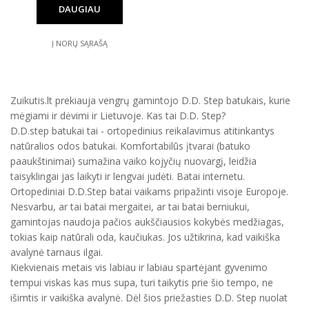
DAUGIAU
Į NORŲ SĄRAŠĄ
Zuikutis.lt prekiauja vengrų gamintojo D.D. Step batukais, kurie
mėgiami ir dėvimi ir Lietuvoje. Kas tai D.D. Step?
D.D.step batukai tai - ortopedinius reikalavimus atitinkantys
natūralios odos batukai. Komfortabilūs įtvarai (batuko
paaukštinimai) sumažina vaiko kojyčių nuovargį, leidžia
taisyklingai jas laikyti ir lengvai judėti. Batai internetu.
Ortopediniai D.D.Step batai vaikams pripažinti visoje Europoje.
Nesvarbu, ar tai batai mergaitei, ar tai batai berniukui,
gamintojas naudoja pačios aukščiausios kokybės medžiagas,
tokias kaip natūrali oda, kaučiukas. Jos užtikrina, kad vaikiška
avalynė tarnaus ilgai.
Kiekvienais metais vis labiau ir labiau spartėjant gyvenimo
tempui viskas kas mus supa, turi taikytis prie šio tempo, ne
išimtis ir vaikiška avalynė. Dėl šios priežasties D.D. Step nuolat