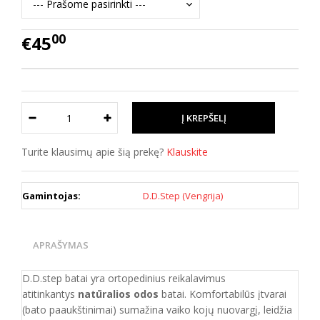
00
€45
Turite klausimų apie šią prekę?
Klauskite
Gamintojas:
D.D.Step (Vengrija)
APRAŠYMAS
D.D.step batai yra ortopedinius reikalavimus
atitinkantys
natūralios odos
batai. Komfortabilūs įtvarai
(bato paaukštinimai) sumažina vaiko kojų nuovargį, leidžia