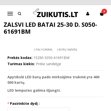
Pagrindinis
D.D.Step batai berniukams
Žalsvi LED batai 25-30 d. S050-61691BM
0
Navigacija
ŽALSVI LED BATAI 25-30 D. S050-
61691BM
Į PALYGINIMĄ
Į NORŲ SĄRAŠĄ
Prekės kodas:
15290-S050-61691BM
Turimas kiekis:
Prekė sandėlyje
Apytikslė LED batų pado mirksėjimo trukmė yra 400
000 kartų.
LED lemputes galima išjungti.
Pasirinkite dydį :