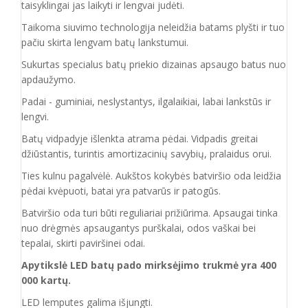
taisyklingai jas laikyti ir lengvai judėti.
Taikoma siuvimo technologija neleidžia batams plyšti ir tuo
pačiu skirta lengvam batų lankstumui.
Sukurtas specialus batų priekio dizainas apsaugo batus nuo
apdaužymo.
Padai - guminiai, neslystantys, ilgalaikiai, labai lankstūs ir
lengvi.
Batų vidpadyje išlenkta atrama pėdai. Vidpadis greitai
džiūstantis, turintis amortizacinių savybių, pralaidus orui.
Ties kulnu pagalvėlė. Aukštos kokybės batviršio oda leidžia
pėdai kvėpuoti, batai yra patvarūs ir patogūs.
Batvirš
io o
da turi būti reguliariai prižiūrima. Apsaugai tinka
nuo drėgmės apsaugantys purškalai
,
odos vaškai bei
tepalai, skirti paviršinei odai.
Apytikslė LED batų pado mirksėjimo trukmė yra 400
000 kartų.
LED lemputes galima išjungti.